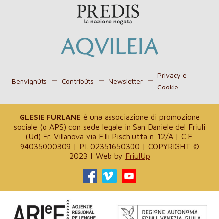
Privacy e
Benvignûts
Contribûts
Newsletter
Cookie
GLESIE FURLANE
è una associazione di promozione
sociale (o APS) con sede legale in San Daniele del Friuli
(Ud) Fr. Villanova via F.lli Pischiutta n. 12/A | C.F.
94035000309 | P.I. 02351650300 | COPYRIGHT ©
2023 | Web by
FriulUp