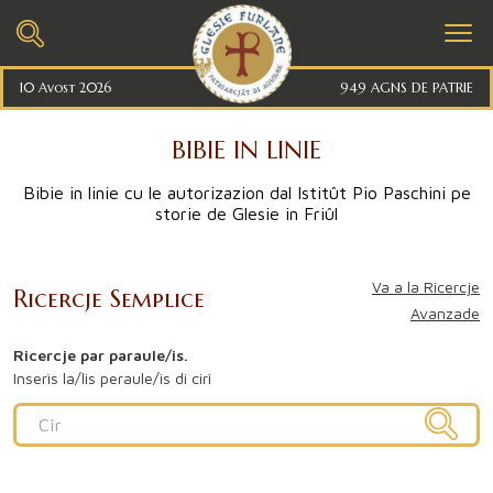
10 Avost 2026
949 AGNS DE PATRIE
BIBIE IN LINIE
Bibie in linie cu le autorizazion dal Istitût Pio Paschini pe
storie de Glesie in Friûl
Va a la Ricercje
Ricercje Semplice
Avanzade
Ricercje par paraule/is.
Inserìs la/lis peraule/is di cirî